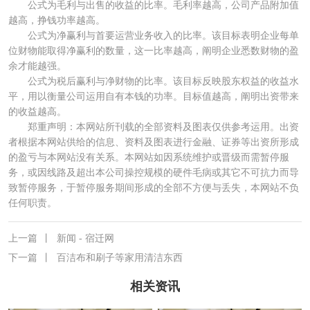
公式为毛利与出售的收益的比率。毛利率越高，公司产品附加值
越高，挣钱功率越高。
公式为净赢利与首要运营业务收入的比率。该目标表明企业每单
位财物能取得净赢利的数量，这一比率越高，阐明企业悉数财物的盈
余才能越强。
公式为税后赢利与净财物的比率。该目标反映股东权益的收益水
平，用以衡量公司运用自有本钱的功率。目标值越高，阐明出资带来
的收益越高。
郑重声明：本网站所刊载的全部资料及图表仅供参考运用。出资
者根据本网站供给的信息、资料及图表进行金融、证券等出资所形成
的盈亏与本网站没有关系。本网站如因系统维护或晋级而需暂停服
务，或因线路及超出本公司操控规模的硬件毛病或其它不可抗力而导
致暂停服务，于暂停服务期间形成的全部不方便与丢失，本网站不负
任何职责。
上一篇
丨
新闻 - 宿迁网
下一篇
丨
百洁布和刷子等家用清洁东西
相关资讯