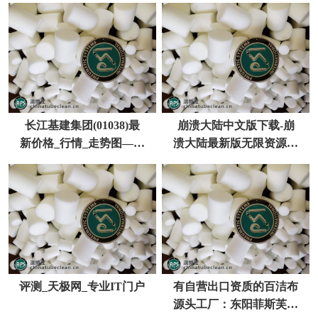
成交公告
长江基建集团(01038)最
崩溃大陆中文版下载-崩
新价格_行情_走势图—东
溃大陆最新版无限资源下
方财富网
载 v1000167-咕咕猪
评测_天极网_专业IT门户
有自营出口资质的百洁布
源头工厂：东阳菲斯芙凭