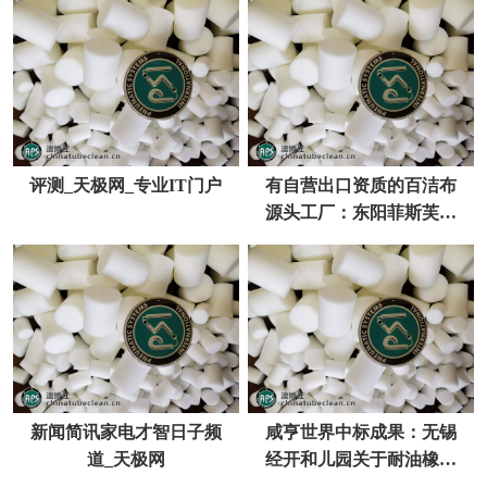
评测_天极网_专业IT门户
有自营出口资质的百洁布
源头工厂：东阳菲斯芙凭
什么被外商继续复购？
新闻简讯家电才智日子频
咸亨世界中标成果：无锡
道_天极网
经开和儿园关于耐油橡胶
手套的网上商城收购项目