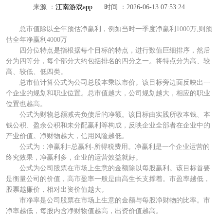
来源 ：
江南游戏app
时间 ：2026-06-13 07:53:24
总市值除以全年预估净赢利，例如当时一季度净赢利1000万,则预
估全年净赢利4000万
四分位特点是指根据每个目标的特点，进行数值巨细排序，然后
分为四等分，每个部分大约包括排名的四分之一。将特点分为高、较
高、较低、低四类。
总市值计算公式为公司总股本乘以市价。该目标旁边面反映出一
个企业的规划和职业位置。总市值越大，公司规划越大，相应的职业
位置也越高。
公式为财物总额减去负债后的净额。该目标由实践所收本钱、本
钱公积、盈余公积和未分配赢利等构成，反映企业全部者在企业中的
产业价值。净财物越大，信用风险越低。
公式为：净赢利=总赢利-所得税费用。净赢利是一个企业运营的
终究效果，净赢利多，企业的运营效益就好。
公式为公司股票在市场上生意的金额除以每股赢利。该目标首要
是衡量公司的价值，高市盈率一般是由高生长支撑着。市盈率越低，
股票越廉价，相对出资价值越大。
市净率是公司股票在市场上生意的金额与每股净财物的比率。市
净率越低，每股内含净财物值越高，出资价值越高。