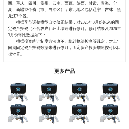
西、重庆、四川、贵州、云南、西藏、陕西、甘肃、青海、宁
夏、新疆12个省（市、自治区）；东北地区包括辽宁、吉林、黑
龙江3个省。
根据季节调整模型自动修正结果，对2025年3月份以来的固
定资产投资（不含农户）环比增速进行修订。修订结果及2026年
3月份环比数据如下：
根据投资统计制度方法改革、统计执法检查等规定，对上年
同期固定资产投资数据来进行修订，固定资产投资增速按可比口
径计算。
更多产品
2024-2029全球及
选哪个洁厕品牌
河北发布二〇二
中國CMP拋光液
洪水灾后防疫科
好？2026洁厕灵
四年度企业标
過濾器行業研讨
普
泡沫清洁剂去污
准“领跑者”
及十四五規劃剖
剂：马桶蹲厕去
析報告
污效果出众
热门推荐_空调_
奥克股份：与韩
“无人经济”演绎
空气净化器_智
天极网_专业IT
国达善确定联合
异样精彩
慧空净频道_天
门户
开发合作意向
极网