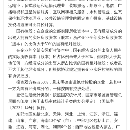
运输业，多式联运和运输代理业，装卸搬运，邮政业，电信、广
播电视和卫星传输服务，互联网和相关服务，水利管理业，生态
保护和环境治理业，公共设施管理业的固定资产投资。基础设施
投资增速按可比口径计算。
国有控股：在企业的全部实际所收资本中，国有经济成分的
出资人拥有的实际所收资本（股本）所占企业全部实际所收资本
（股本）的比例大于50%的国有绝对控股。
在企业的全部实际所收资本中，国有经济成分的出资人拥有
的实际所收资本（股本）所占比例虽未大于50%，但相对大于其
他任何一方经济成分的出资人所占比例的国有相对控股；或者虽
不大于其他经济成分，但根据协议规定拥有企业实际控制权的国
有协议控股。
投资双方各占50%，且未明确由谁绝对控股的企业，若其中
一方为国有经济成分的，一律按国有控股处理。
登记注册统计类别：按照国家统计局、国家市场监督管理总
局联合印发《关于市场主体统计分类的划分规定》（国统字
〔2023〕14号）执行。
东部地区包括北京、天津、河北、上海、江苏、浙江、福
建、山东、广东、海南10个省（市）；中部地区包括山西、安
徽、江西、河南、湖北、湖南6个省；西部地区包括内蒙古、广