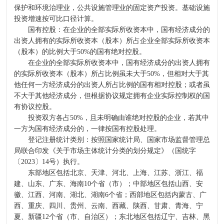
保护和环境治理业，公共设施管理业的固定资产投资。基础设施
投资增速按可比口径计算。
国有控股：在企业的全部实际所收资本中，国有经济成分的
出资人拥有的实际所收资本（股本）所占企业全部实际所收资本
（股本）的比例大于50%的国有绝对控股。
在企业的全部实际所收资本中，国有经济成分的出资人拥有
的实际所收资本（股本）所占比例虽未大于50%，但相对大于其
他任何一方经济成分的出资人所占比例的国有相对控股；或者虽
不大于其他经济成分，但根据协议规定拥有企业实际控制权的国
有协议控股。
投资双方各占50%，且未明确由谁绝对控股的企业，若其中
一方为国有经济成分的，一律按国有控股处理。
登记注册统计类别：按照国家统计局、国家市场监督管理总
局联合印发《关于市场主体统计分类的划分规定》（国统字
〔2023〕14号）执行。
东部地区包括北京、天津、河北、上海、江苏、浙江、福
建、山东、广东、海南10个省（市）；中部地区包括山西、安
徽、江西、河南、湖北、湖南6个省；西部地区包括内蒙古、广
西、重庆、四川、贵州、云南、西藏、陕西、甘肃、青海、宁
夏、新疆12个省（市、自治区）；东北地区包括辽宁、吉林、黑