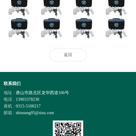
中國CMP拋光液
洪水灾后防疫科
好？2026洁厕灵
四年度企业标
過濾器行業研讨
普
泡沫清洁剂去污
准“领跑者”
及十四五規劃剖
剂：马桶蹲厕去
析報告
污效果出众
热门推荐_空调_
奥克股份：与韩
“无人经济”演绎
空气净化器_智
天极网_专业IT
国达善确定联合
异样精彩
慧空净频道_天
门户
开发合作意向
极网
返回
联系我们
地址 :
唐山市路北区龙华西道106号
电话 :
13903378238
座机 :
0315-5100217
邮箱 :
shinsung05@sina.com