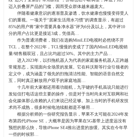
迈入折叠屏产品的门槛，因而受众群体越来越庞大。
伴随着健康意识的逐渐普及渗透，饮水健康也慢慢变得受人
们的重视。一项关于“居家生活用水习惯”的调查显示，有超过
85%的用户将“家中需要具备净水器”评为6分及以上，其中评10
分的用户占比更是接近3成，凭借高…
作为普通消费者，我们在选购MiniLED电视时必然绕不开
TCL，在整个2022年，TCL慢慢的变成了了国内MiniLED电视销
量/销售额双冠，且占比均超过50%。其中的主力产品…
进入2023年，以扫拖机器人为代表的家庭服务机器人正跨越
常规形态，实现面向全场景的发展。它在科沃斯等行业引领者的
定义中，成为涵盖了领先的扫拖清洁性能、智能的语音自然交
互，同时真正解放用户双手的家庭地面…
十几年前大家都还用着功能机，九字键的手机虽说只能进行
发短信打电话这些主要的操作，但是对于当时尚未对互联网和社
会化媒体那么依赖的人们来说已经足够。加上当时的手机研发技
术尚不成熟，很多时候电池续航都是不够用…
根据分析师的一份研究报告显示，苹果不太可能在2024年发
布第四代iPhone SE，大概率是因为苹果在5G基带上进度远没有
预想的那么快，导致iPhone SE4推出进度的放缓。其实在今年早
一些的时候郭…