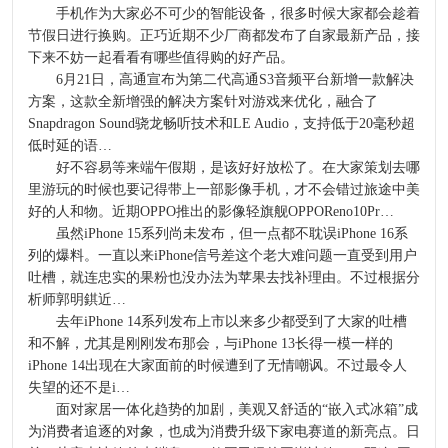
手机作为大家必不可少的智能设备，很多时候大家都会趁着
节假日进行换购。正巧近期不少厂商都发布了自家最新产品，接
下来不妨一起看看有哪些值得购的好产品。
6月21日，高通宣布为第二代高通S3音频平台新增一款解决
方案，这款全新增强的解决方案针对游戏来优化，融合了
Snapdragon Sound骁龙畅听技术和LE Audio，支持低于20毫秒超
低时延的语…
好不容易等来端午假期，是该好好放松了。在大家策划去哪
里游玩的时候也要记得带上一部影像手机，才不会错过旅途中美
好的人和物。近期OPPO推出的影像轻旗舰OPPOReno10Pr…
虽然iPhone 15系列尚未发布，但一点都不耽误iPhone 16系
列的爆料。一直以来iPhone信号差这个老大难问题一直受到用户
吐槽，就连忠实的果粉也没办法为苹果去找补理由。不过根据分
析师郭明錤近…
去年iPhone 14系列发布上市以来多少都受到了大家的吐槽
和不解，尤其是刚刚发布那会，与iPhone 13长得一模一样的
iPhone 14出现在大家面前的时候遭到了无情嘲讽。不过最令人
失望的还不是i…
面对家居一体化趋势的加剧，美观又舒适的“嵌入式冰箱”成
为消费者追逐的对象，也成为消费升级下家电赛道的新亮点。日