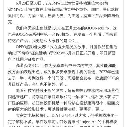
6月28日至30日，2023MWC上海世界移动通信大会(简
称“MWC 上海”)将在上海新国际博览中心举办。届时，星纪魅族
集团将以「万物互融，热爱无界」为主题，携旗下产品矩阵与领
克 …
我们今天的主角就是iQOO在五月发布的iQOONeo8Pro，这
也是iQOONeo系列中第一台Pro机型。在发布一个月后，再来看
待这台产品，我更想和大家聊的是iQO…
OPPO超影像大赛「只在夏天遇见的故事」月度作品征集活
动(以下简称“征集活动”)于2023年6月21日正式开启，即日起面
向全球用户征集作品。
高通骁龙8 Gen 2作为安卓阵营中最强的主控，其性能和能
效方面的表现出色，成为很多安卓旗舰手机的首选。2023年已逝
去了一半，每到这样一个时间段，高通都会发布一款旗舰SOC的
升级版产品，今年也不例外。近…
随着科技的持续不断的发展，超短焦投影技术的应用场景范
围越来越广，特别是在家庭娱乐和商业领域中，这种技术获得了
广泛的应用。超短焦投影机是一种能够在投影距离很小，画面投
射的更大的投影技术，可以投射更清晰、更明亮、更…
大家对电脑模块化、DIY化已经习以为常，但手机模块化一
定了解得不多。早在数年前，谷歌曾推出Project Ara的手机模块