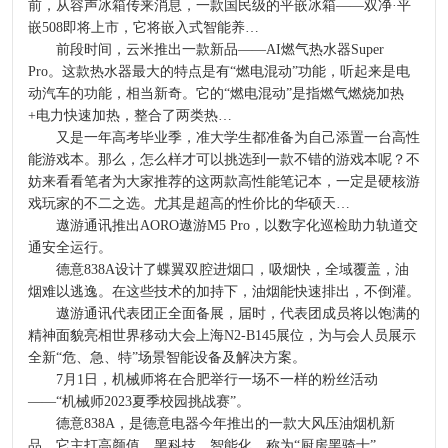
前，从容声冰箱传来消息，一款国民级的平嵌冰箱——双净·平
嵌508即将上市，它将嵌入式智能养…
前段时间，云米推出一款新品——AI燃气热水器Super
Pro。这款热水器最大的特点是有“燃电混动”功能，听起来是电
动汽车的功能，相当新奇。它的“燃电混动”是指燃气燃烧加热
+电力快速加热，整合了两类热…
又是一年高考毕业季，准大学生都准备为自己添置一台高性
能游戏本。那么，怎么样才可以挑选到一款不错的游戏本呢？不
妨来看看笔者为大家推荐的这两款高性能笔记本，一定是硬核游
戏玩家的不二之选。尤其是超高的性价比的华硕天…
遨游通讯推出AORO遨游M5 Pro，以数字化巡检助力轨道交
通安全运行。
德意838A设计了蝶翼双腔进烟口，吸烟快，全域覆盖，油
烟难以逃逸。在这些技术的加持下，油烟能快速排出，不倒灌。
遨游通讯代表团正全面备展，届时，代表团成员将以饱满的
精神面貌亮相世界移动大会上海N2-B145展位，为与会人员展示
全新“危、急、特”场景智能设备及解决方案。
7月1日，机械师将在合肥举行一场不一样的粉丝活动
——“机械师2023夏季校园挑战赛”。
德意838A，是德意电器今年推出的一款大风压油烟机新
品，它主打高颜值、黑科技、智能化，称为“厨房黑骑士”。