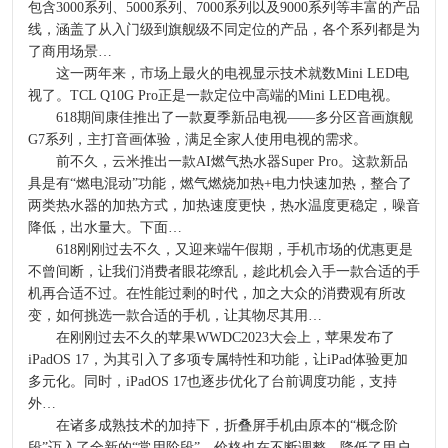
包含3000系列、5000系列、7000系列以及9000系列等丰富的产品
线，涵盖了从入门级到旗舰级不同定位的产品，各个系列都是为
了商用场景…
这一两年来，市场上最火的电视显示技术就数Mini LED电
视了。TCL Q10G Pro正是一款定位中高端的Mini LED电视。
618期间康佳推出了一款夏季新品电视——多分区音画旗舰
G7系列，主打音画体验，满足全家人使用电视的需求。
前不久，云米推出一款AI燃气热水器Super Pro。这款新品
具是有“燃电混动”功能，燃气燃烧加热+电力快速加热，整合了
两类热水器的加热方式，加热速度更快，热水温度更稳定，噪音
降低，出水量大。下面…
618刚刚过去不久，又迎来端午假期，手机市场的优惠更是
不曾间断，让我们消费者眼花缭乱，趁此机会入手一款合适的手
机再合适不过。在性能过剩的时代，加之大众的消费观有所改
变，如何挑选一款合适的手机，让其物尽其用…
在刚刚过去不久的苹果WWDC2023大会上，苹果发布了
iPadOS 17，为其引入了多项专属特性和功能，让iPad体验更加
多元化。同时，iPadOS 17也逐步优化了台前调度功能，支持
外…
在诸多成熟技术的加持下，折叠屏手机由原本的“概念阶
段”迈入了全新的“常用阶段”，价格也在不断调整，降低了用户