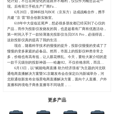
化计划，不过在商业化的道路并不顺利，仅仅作为概念昙花一
现。后有荷兰手机生产厂商Fa…
6月20日，雷神科技与BOE（京东方）达成战略合作，携手
共建 “京·雷”联合创新实验室。
618年中大促临近尾声，想必很多朋友都已经买到了心仪的
产品，而作为投影仪发烧友的我，也是趁着有厂商有优惠活动，
第一时间入手了一款轻薄激光投影仪当贝D5X Pro，必须得说，
这款投影仪真的提高了我的生活…
现在，随着科学技术的慢慢的提升，投影仪慢慢的变成了了
慢慢的变多家庭的必备品。然而，市面上的投影仪种类非常之
多，价格也有高有低，让人眼花缭乱。今天，要给大家介绍的是
一款千元级别的投影神器——哈趣H2。不仅价格亲民，而且…
6月13日，以“赋能电商直播 助力经济强省”为主题的河北联
通电商直播解决方案暨5G京畿发布会在保定白沟新城举办，河
北联通创新发布全场景电商直播解决方案，面向个人直播、户外
直播和跨境电子商务直播等不同场景，…
更多产品
2024-2029全球及
选哪个洁厕品牌
河北发布二〇二