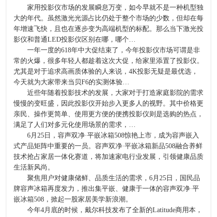
家用投影仪市场的发展瞬息万变，如今早就不是一种机型独
大的年代。虽然激光光源占比仍处于整个市场的少数，但却在每
年增速飞快，且也在逐步变为高端机型的标配。那么当下激光投
影仪和普通LED投影仪区别在哪，哪个…
一年一度的618年中大促结束了，今年投影仪市场可谓是非
常的火爆，很多年轻人都趁着这次大促，给家里添置了投影仪。
尤其是对于追求高画质体验的人来说，4K投影无疑是最优选，
今天就为大家带来当贝F6的实测体验…
近些年随着投影技术的发展，大家对于打造家庭影院的需求
慢慢的变旺盛，因此投影仪开始步入更多人的视野。其中价格更
亲民、操作更简单、使用更方便的便携投影仪则是选购的热点，
满足了人们对多元化使用场景的需求，…
6月25日，容声双净·平嵌冰箱508惊艳上市，成为容声嵌入
式产品矩阵中重要的一员。容声双净·平嵌冰箱新品508融合养鲜
技术抢占家居一体化赛道，将加速家电行业发展，引领健康品质
生活新风尚。
聚焦用户对健康储鲜、品质生活的需求，6月25日，国民品
牌容声冰箱再度发力，推出集平嵌、健康于一体的容声双净·平
嵌冰箱508，掀起一股家居美学新浪潮。
今年4月底的时候，戴尔科技发布了全新的Latitude商用本，