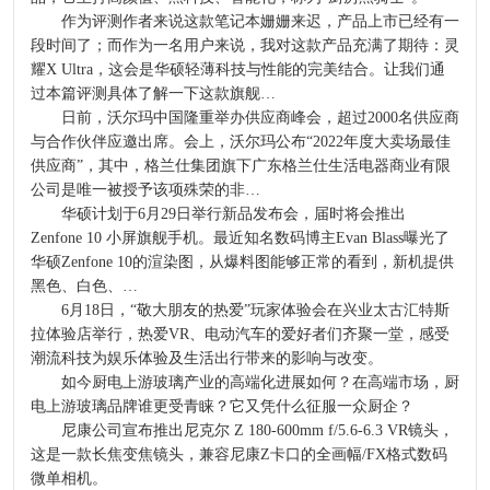
作为评测作者来说这款笔记本姗姗来迟，产品上市已经有一
段时间了；而作为一名用户来说，我对这款产品充满了期待：灵
耀X Ultra，这会是华硕轻薄科技与性能的完美结合。让我们通
过本篇评测具体了解一下这款旗舰…
日前，沃尔玛中国隆重举办供应商峰会，超过2000名供应商
与合作伙伴应邀出席。会上，沃尔玛公布“2022年度大卖场最佳
供应商”，其中，格兰仕集团旗下广东格兰仕生活电器商业有限
公司是唯一被授予该项殊荣的非…
华硕计划于6月29日举行新品发布会，届时将会推出
Zenfone 10 小屏旗舰手机。最近知名数码博主Evan Blass曝光了
华硕Zenfone 10的渲染图，从爆料图能够正常的看到，新机提供
黑色、白色、…
6月18日，“敬大朋友的热爱”玩家体验会在兴业太古汇特斯
拉体验店举行，热爱VR、电动汽车的爱好者们齐聚一堂，感受
潮流科技为娱乐体验及生活出行带来的影响与改变。
如今厨电上游玻璃产业的高端化进展如何？在高端市场，厨
电上游玻璃品牌谁更受青睐？它又凭什么征服一众厨企？
尼康公司宣布推出尼克尔 Z 180-600mm f/5.6-6.3 VR镜头，
这是一款长焦变焦镜头，兼容尼康Z卡口的全画幅/FX格式数码
微单相机。