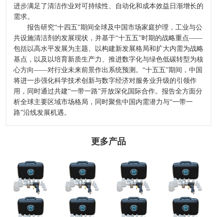
进步满足了清洁作业对可持续性、自动化和成本效益日渐增长的
需求。
报告研究“十四五”期间全球及中国市场家庭护理，工业与公
共设施清洁剂的发展现状，并基于“十五五”时期的战略重点——
包括以高水平发展为主题、以构建新发展格局和扩大内需为战略
基点，以及以培育新质生产力、推进数字化与绿色低碳转型为核
心方向——对行业未来前景作出系统预测。“十五五”期间，中国
将进一步强化科学技术创新与数字经济对服务业升级的引领作
用，同时通过共建“一带一路”开放深化国际合作。报告全方面分
析全球主要区域市场格局，同时聚焦中国内需潜力与“一带一
路”沿线发展机遇。
更多产品
2024-2029全球及
选哪个洁厕品牌
河北发布二〇二
中國CMP拋光液
洪水灾后防疫科
好？2026洁厕灵
四年度企业标
過濾器行業研讨
普
泡沫清洁剂去污
准“领跑者”
及十四五規劃剖
剂：马桶蹲厕去
析報告
污效果出众
热门推荐_空调_
奥克股份：与韩
“无人经济”演绎
空气净化器_智
天极网_专业IT
国达善确定联合
异样精彩
慧空净频道_天
门户